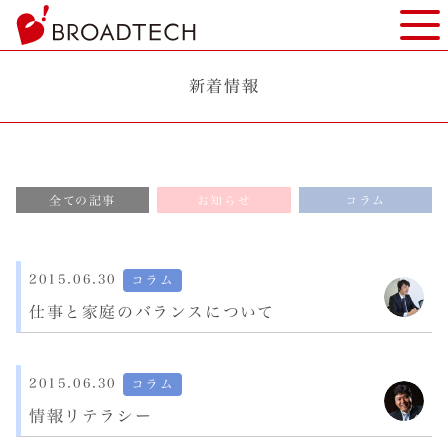
ヘ
モバ
ッ
ダ
ー
新着情報
部
分
へ
本
全ての記事
お知らせ
コラム
文
へ
フ
ッ
2015.06.30
コラム
タ
仕事と家庭のバランスについて
ー
部
分
2015.06.30
コラム
へ
情報リテラシー
投
稿