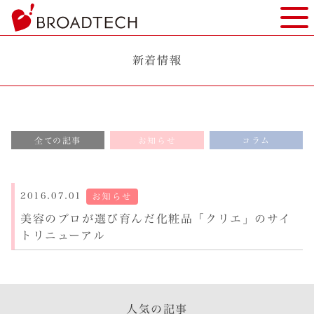
ヘ
モバ
ッ
ダ
ー
新着情報
部
分
へ
本
全ての記事
お知らせ
コラム
文
へ
フ
ッ
2016.07.01
お知らせ
タ
美容のプロが選び育んだ化粧品「クリエ」のサイ
ー
トリニューアル
部
分
へ
人気の記事