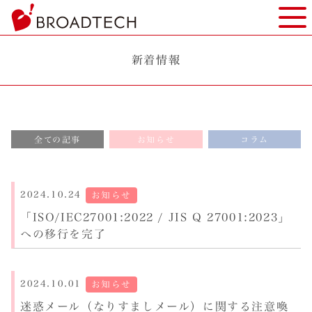
ヘ
モバ
ッ
ダ
ー
新着情報
部
分
へ
本
全ての記事
お知らせ
コラム
文
へ
フ
ッ
2024.10.24
お知らせ
タ
「ISO/IEC27001:2022 / JIS Q 27001:2023」
ー
への移行を完了
部
分
へ
2024.10.01
お知らせ
投
迷惑メール（なりすましメール）に関する注意喚
稿