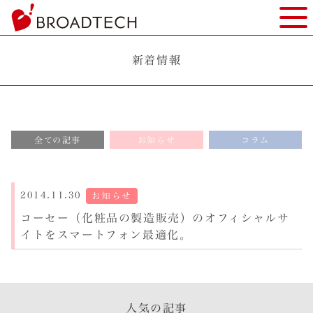
ヘ
モバ
ッ
ダ
ー
新着情報
部
分
へ
本
全ての記事
お知らせ
コラム
文
へ
フ
ッ
2014.11.30
お知らせ
タ
コーセー（化粧品の製造販売）のオフィシャルサ
ー
イトをスマートフォン最適化。
部
分
へ
人気の記事