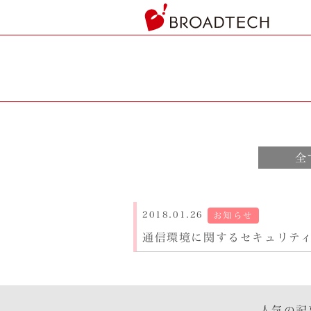
ヘ
ッ
ダ
ー
部
分
へ
本
文
全
へ
フ
ッ
タ
2018.01.26
お知らせ
ー
通信環境に関するセキュリテ
部
分
へ
投
稿
人気の記