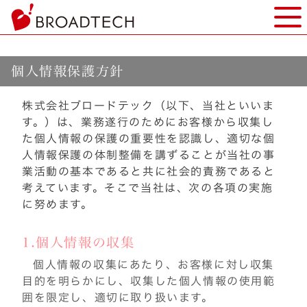
ヘ
モバ
ッ
ダ
ー
個人情報保護方針
部
分
株式会社ブロードテック（以下、当社といいま
へ
す。）は、業務遂行のためにお客様から収集し
本
た個人情報の保護の重要性を認識し、適切な個
文
人情報保護の体制整備を講ずることが当社の事
へ
業活動の基本であると共に社会的責務であると
フ
考えています。そこで当社は、次の各項の実施
ッ
に努めます。
タ
ー
部
1.個人情報の収集
分
個人情報の収集にあたり、お客様に対し収集
へ
目的を明らかにし、収集した個人情報の使用範
囲を限定し、適切に取り扱います。