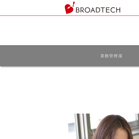
ヘ
ッ
ダ
ー
部
分
へ
本
業務管理部
文
へ
フ
ッ
タ
ー
部
分
へ
モ
デ