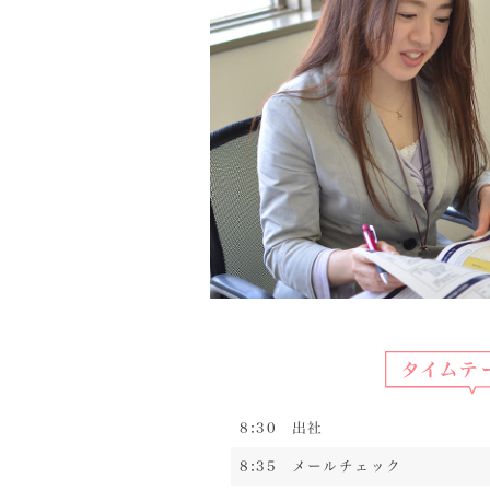
ル
ケ
ー
ス
1
タ
イ
ム
テ
ー
ブ
ル
1
仕
事
内
8:30
出社
容、
8:35
メールチェック
や