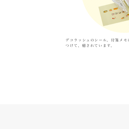
入
り
1
プ
ラ
イ
デコラッシュのシール。付箋メモ
ベ
つけて、癒されています。
ー
ト
1
モ
デ
ル
ケ
ー
ス
2
タ
イ