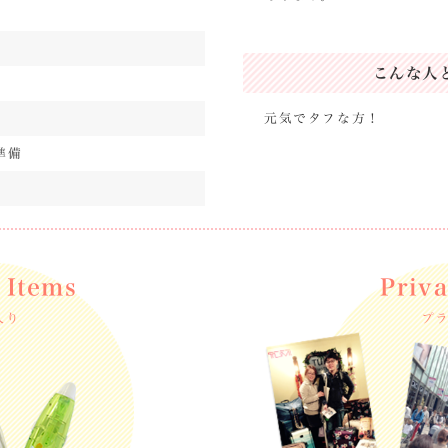
こんな人
元気でタフな方！
準備
 Items
Priv
入り
プ