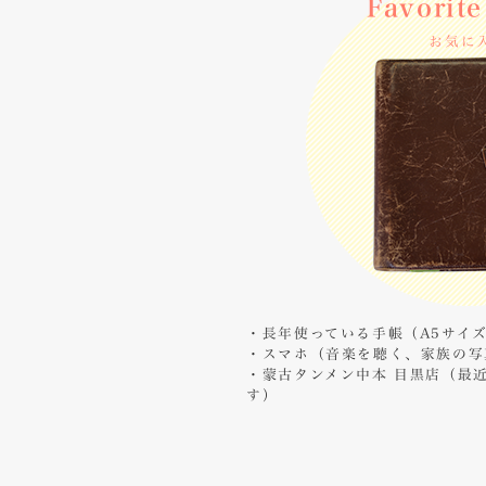
Favorite
ー
ト
お気に
2
モ
デ
ル
ケ
ー
ス
3
タ
イ
ム
・長年使っている手帳（A5サイ
テ
・スマホ（音楽を聴く、家族の写
・蒙古タンメン中本 目黒店（最
ー
す）
ブ
ル
3
仕