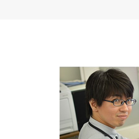
事
内
容、
や
り
が
い
3
こ
ん
な
人
と
仕
事
が
し
た