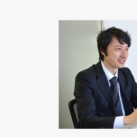
ム
テ
ー
ブ
ル
2
仕
事
内
容、
や
り
が
い
2
こ
ん
な