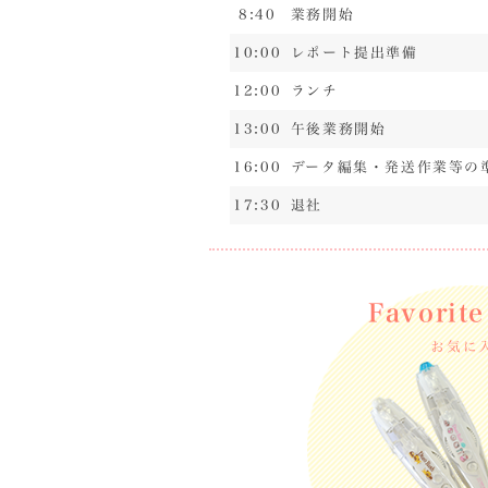
り
8:40
業務開始
が
10:00
レポート提出準備
い
1
12:00
ランチ
こ
13:00
午後業務開始
ん
な
16:00
データ編集・発送作業等の
人
17:30
退社
と
仕
事
が
Favorite
し
た
お気に
い
1
お
気
に