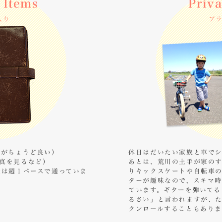
 Items
Priv
入り
プ
ズがちょうど良い）
休日はだいたい家族と車でシ
真を見るなど）
あとは、荒川の土手が家の
近は週１ペースで通っていま
りキックスケートや自転車の
ターが趣味なので、スキマ
ています。ギターを弾いてる
るさい」と言われますが、
クンロールすることもありま