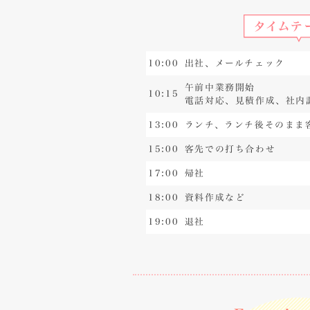
人
と
仕
事
10:00
出社、メールチェック
が
し
午前中業務開始
10:15
電話対応、見積作成、社内
た
い
13:00
ランチ、ランチ後そのまま
2
15:00
客先での打ち合わせ
お
気
17:00
帰社
に
18:00
資料作成など
入
り
19:00
退社
2
プ
ラ
イ
ベ